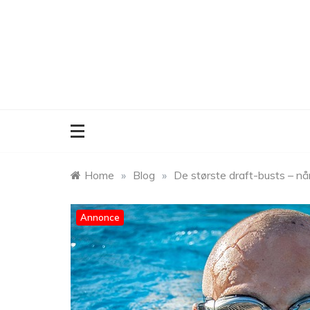
Skip
to
content
Home
»
Blog
»
De største draft-busts – når 
Annonce