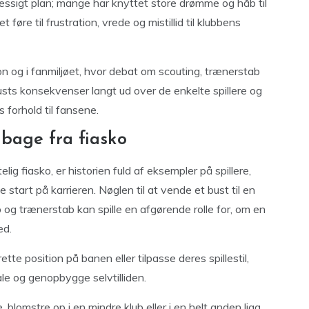
ssigt plan; mange har knyttet store drømme og håb til
 føre til frustration, vrede og mistillid til klubbens
 og i fanmiljøet, hvor debat om scouting, trænerstab
usts konsekvenser langt ud over de enkelte spillere og
 forhold til fansene.
lbage fra fiasko
g fiasko, er historien fuld af eksempler på spillere,
start på karrieren. Nøglen til at vende et bust til en
ub og trænerstab kan spille en afgørende rolle for, om en
ed.
tte position på banen eller tilpasse deres spillestil,
e og genopbygge selvtilliden.
, blomstre op i en mindre klub eller i en helt anden liga,