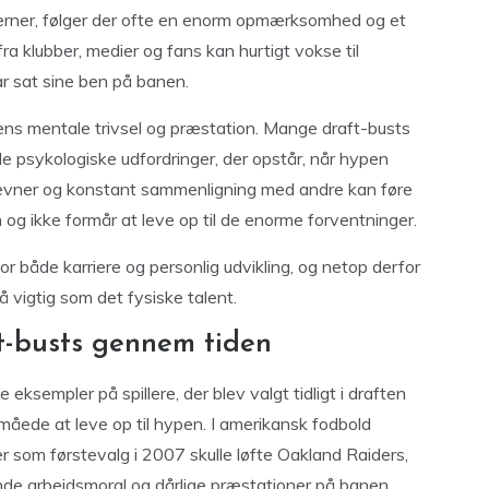
erner, følger der ofte en enorm opmærksomhed og et
a klubber, medier og fans kan hurtigt vokse til
har sat sine ben på banen.
rens mentale trivsel og præstation. Mange draft-busts
 psykologiske udfordringer, der opstår, når hypen
gne evner og konstant sammenligning med andre kan føre
den og ikke formår at leve op til de enorme forventninger.
r både karriere og personlig udvikling, og netop derfor
så vigtig som det fysiske talent.
t-busts gennem tiden
eksempler på spillere, der blev valgt tidligt i draften
åede at leve op til hypen. I amerikansk fodbold
 som førstevalg i 2007 skulle løfte Oakland Raiders,
de arbejdsmoral og dårlige præstationer på banen.