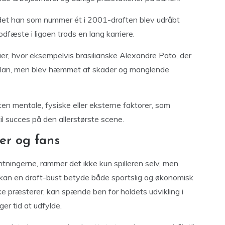
det han som nummer ét i 2001-draften blev udråbt
dfæste i ligaen trods en lang karriere.
rier, hvor eksempelvis brasilianske Alexandre Pato, der
Milan, men blev hæmmet af skader og manglende
nten mentale, fysiske eller eksterne faktorer, som
til succes på den allerstørste scene.
er og fans
ventningerne, rammer det ikke kun spilleren selv, men
 kan en draft-bust betyde både sportslig og økonomisk
kke præsterer, kan spænde ben for holdets udvikling i
er tid at udfylde.