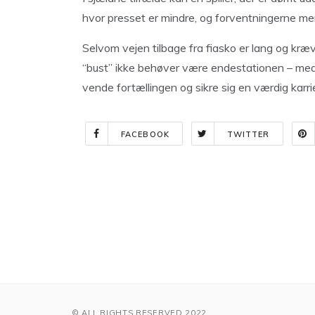
hvor presset er mindre, og forventningerne mere
Selvom vejen tilbage fra fiasko er lang og kræv
“bust” ikke behøver være endestationen – med 
vende fortællingen og sikre sig en værdig karri
FACEBOOK
TWITTER
Indlægsnavigation
© ALL RIGHTS RESERVED 2022