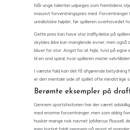
Når unge talenter udpeges som fremtidens stj
massivt forventningspres med. Forventninger fr
urealistiske højder, før spilleren overhovedet 
Dette pres kan have stor indflydelse på spille
skyldes ikke kun manglende evner, men også de
bliver for stor. Angst for at fejle, tvivl på e
til en ond spiral, hvor spilleren mister selvtilli
I værste fald kan det få afgørende betydning fo
er den mentale side af spillet ofte mindst lige 
Berømte eksempler på draf
Gennem sportshistorien har der været adskillige 
med enorme forventninger, men som aldrig form
husker mange nok navnet JaMarcus Russell, der
men hurtigt faldt igennem på grund af manglen