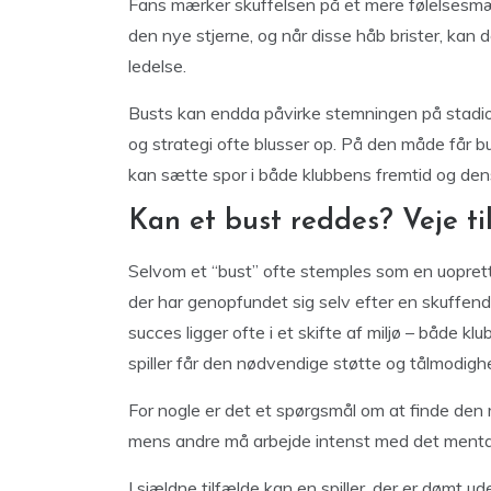
Fans mærker skuffelsen på et mere følelsesmæ
den nye stjerne, og når disse håb brister, kan det
ledelse.
Busts kan endda påvirke stemningen på stadion
og strategi ofte blusser op. På den måde får b
kan sætte spor i både klubbens fremtid og dens
Kan et bust reddes? Veje ti
Selvom et “bust” ofte stemples som en uopretteli
der har genopfundet sig selv efter en skuffende 
succes ligger ofte i et skifte af miljø – både kl
spiller får den nødvendige støtte og tålmodigh
For nogle er det et spørgsmål om at finde den re
mens andre må arbejde intenst med det mental
I sjældne tilfælde kan en spiller, der er dømt ude