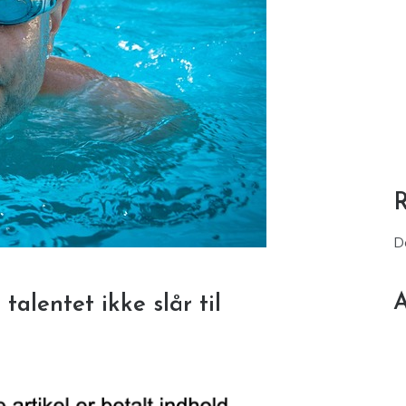
D
A
talentet ikke slår til