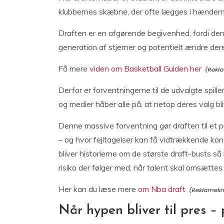
klubbernes skæbne, der ofte lægges i hændern
Draften er en afgørende begivenhed, fordi den 
generation af stjerner og potentielt ændre der
Få mere
viden om Basketball Guiden her
Derfor er forventningerne til de udvalgte spille
og medier håber alle på, at netop deres valg b
Denne massive forventning gør draften til et pre
– og hvor fejltagelser kan få vidtrækkende ko
bliver historierne om de største draft-busts så
risiko der følger med, når talent skal omsættes t
Her kan du læse mere
om Nba draft
Når hypen bliver til pres –