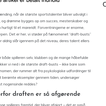
C
ænding, når de største sportstalenter bliver udvalgt i
get, og drømme bygges op om succes, mesterskaber og
 hurtigt til et mareridt. Forventningerne er enorme,
 hypen. Det er her, vi støder på fænomenet “draft-busts”
r aldrig slår igennem på det niveau, deres talent ellers
 både spilleren selv, klubben og de mange håbefulde
dykker vi ned i de største draft-busts – ikke bare som
nomen, der rummer alt fra psykologiske udfordringer til
est berømte eksempler gennem tiden, undersøger
ust nogensinde reddes?
rfor draften er så afgørende
ge spilleres fremtid, der bliver afgjort – det er også