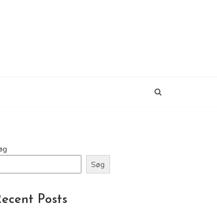
øg
Søg
ecent Posts