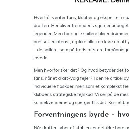
Hvert år venter fans, klubber og eksperter i sp
draften. Her bliver fremtidens stjerner udpe
legender. Men for nogle spillere bliver drømmen
presset er intenst, og ikke alle kan leve op til
– de spillere, som på trods af store forhåbninge
lovede.
Men hvorfor sker det? Og hvad betyder det for
fans, når et draft-valg fejler? I denne artikel 
individuelle fiaskoer, men som et komplekst fæ
klubbens strategiske fejlskud. Vi ser på de m
konsekvenserne og spørger til sidst: Kan et b
Forventningens byrde – hvo
Når draften løber af stablen, er det ikke bare un