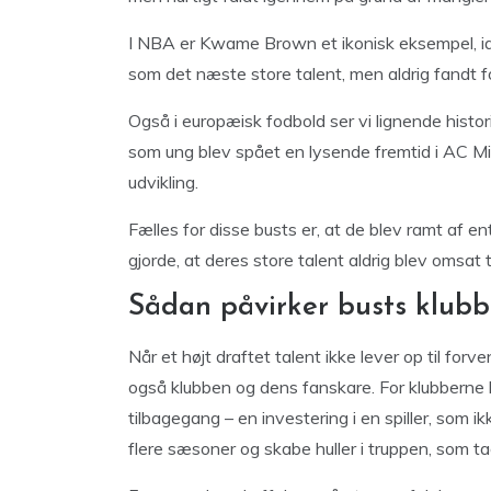
I NBA er Kwame Brown et ikonisk eksempel, i
som det næste store talent, men aldrig fandt fo
Også i europæisk fodbold ser vi lignende histo
som ung blev spået en lysende fremtid i AC 
udvikling.
Fælles for disse busts er, at de blev ramt af e
gjorde, at deres store talent aldrig blev omsat 
Sådan påvirker busts klubb
Når et højt draftet talent ikke lever op til for
også klubben og dens fanskare. For klubberne
tilbagegang – en investering i en spiller, som i
flere sæsoner og skabe huller i truppen, som tag